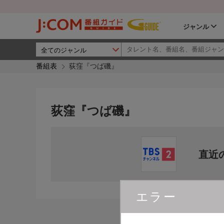
ジャンル
番組表
荻窪『つば磯』
荻窪『つば磯』
直近
エラー