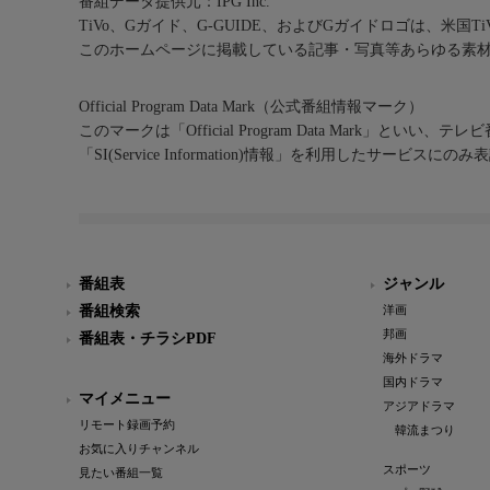
番組データ提供元：IPG Inc.
TiVo、Gガイド、G-GUIDE、およびGガイドロゴは、米国T
このホームページに掲載している記事・写真等あらゆる素
Official Program Data Mark（公式番組情報マーク）
このマークは「Official Program Data Mark」といい
「SI(Service Information)情報」を利用したサービ
番組表
ジャンル
番組検索
洋画
邦画
番組表・チラシPDF
海外ドラマ
国内ドラマ
マイメニュー
アジアドラマ
リモート録画予約
韓流まつり
お気に入りチャンネル
スポーツ
見たい番組一覧