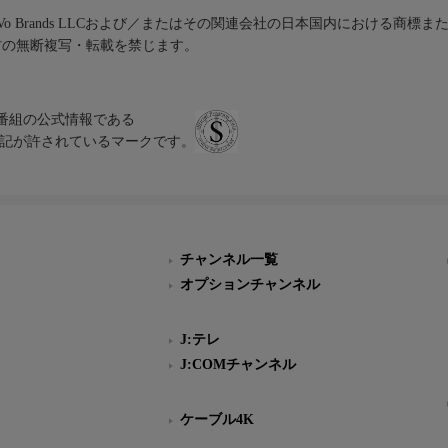
iVo Brands LLCおよび／またはその関連会社の日本国内における商標
材の無断複写・転載を禁じます。
、テレビ番組の公式情報である
スにのみ表記が許されているマークです。
チャンネル一覧
オプションチャンネル
J:テレ
J:COMチャンネル
ケーブル4K