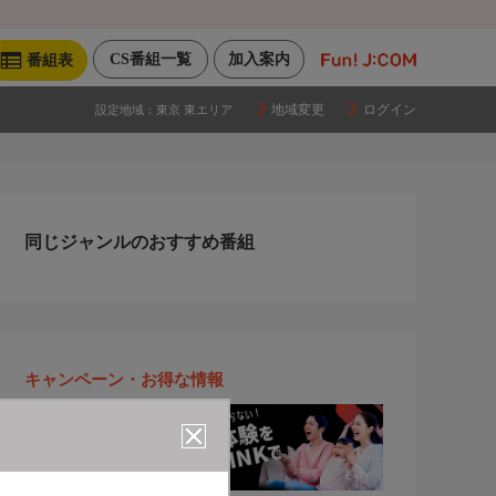
CS番組一覧
加入案内
番組表
地域変更
ログイン
設定地域：
東京 東エリア
同じジャンルのおすすめ番組
キャンペーン・お得な情報