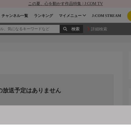
この夏、心を動かす作品特集 | J:COM TV
チャンネル一覧
ランキング
マイメニュー
J:COM STREAM
詳細検索
の放送予定はありません