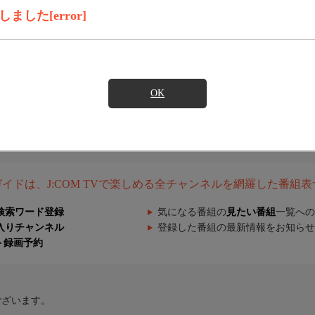
した[error]
OK
組ガイドは、J:COM TVで楽しめる全チャンネルを網羅した番組
検索ワード登録
気になる番組の
見たい番組
一覧への
入りチャンネル
登録した番組の最新情報をお知らせ
ト録画予約
ございます。