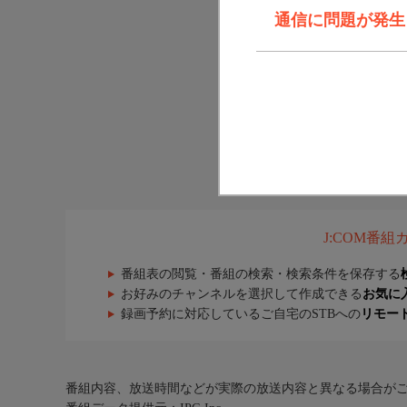
通信に問題が発生しま
J:COM番
番組表の閲覧・番組の検索・検索条件を保存する
お好みのチャンネルを選択して作成できる
お気に
録画予約に対応しているご自宅のSTBへの
リモー
番組内容、放送時間などが実際の放送内容と異なる場合が