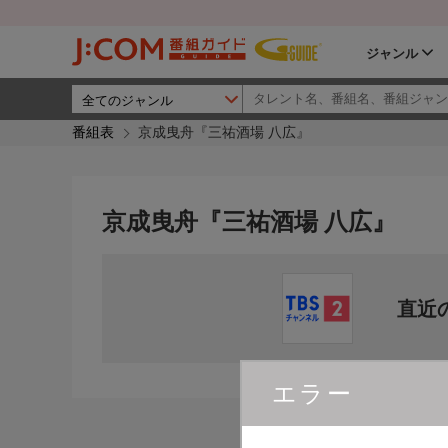
ジャンル
番組表
京成曳舟『三祐酒場 八広』
京成曳舟『三祐酒場 八広』
直近
エラー