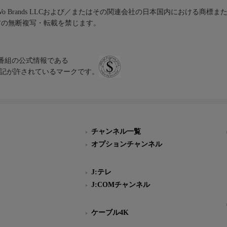
iVo Brands LLCおよび／またはその関連会社の日本国内における商標
材の無断複写・転載を禁じます。
、テレビ番組の公式情報である
スにのみ表記が許されているマークです。
チャンネル一覧
オプションチャンネル
J:テレ
J:COMチャンネル
ケーブル4K