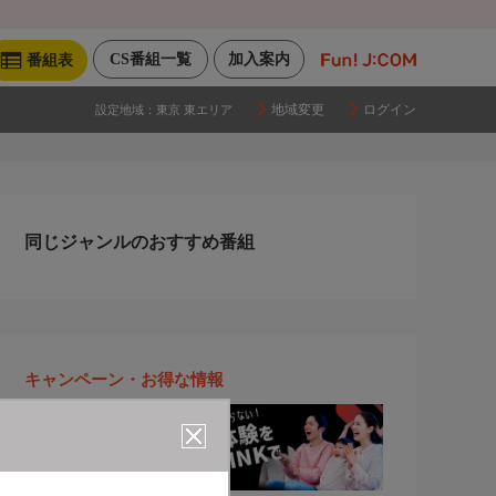
CS番組一覧
加入案内
番組表
地域変更
ログイン
設定地域：
東京 東エリア
同じジャンルのおすすめ番組
キャンペーン・お得な情報