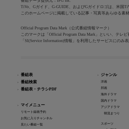
番組データ提供元：IPG Inc.
TiVo、Gガイド、G-GUIDE、およびGガイドロゴは、米国T
このホームページに掲載している記事・写真等あらゆる素
Official Program Data Mark（公式番組情報マーク）
このマークは「Official Program Data Mark」といい
「SI(Service Information)情報」を利用したサービ
番組表
ジャンル
番組検索
洋画
邦画
番組表・チラシPDF
海外ドラマ
国内ドラマ
マイメニュー
アジアドラマ
リモート録画予約
韓流まつり
お気に入りチャンネル
スポーツ
見たい番組一覧