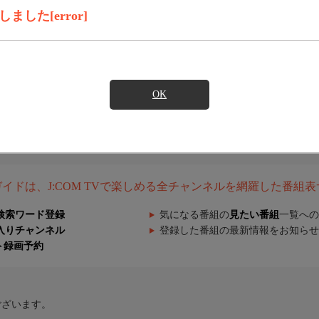
した[error]
OK
組ガイドは、J:COM TVで楽しめる全チャンネルを網羅した番組
検索ワード登録
気になる番組の
見たい番組
一覧への
入りチャンネル
登録した番組の最新情報をお知らせ
ト録画予約
ございます。