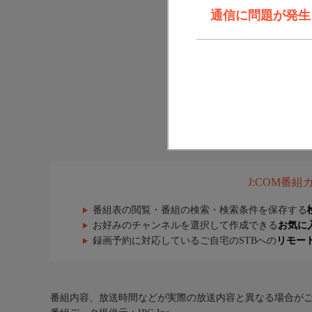
通信に問題が発生しま
J:COM番
番組表の閲覧・番組の検索・検索条件を保存する
お好みのチャンネルを選択して作成できる
お気に
録画予約に対応しているご自宅のSTBへの
リモー
番組内容、放送時間などが実際の放送内容と異なる場合が