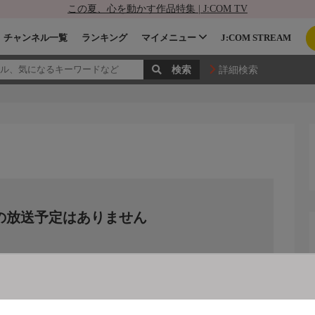
この夏、心を動かす作品特集 | J:COM TV
チャンネル一覧
ランキング
マイメニュー
J:COM STREAM
詳細検索
の放送予定はありません