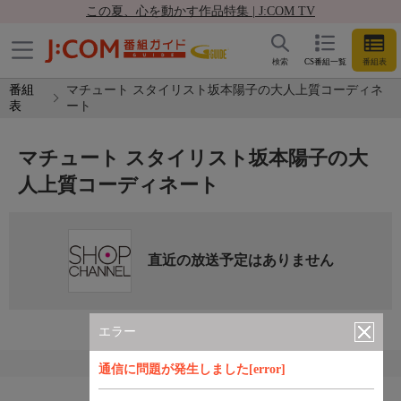
この夏、心を動かす作品特集 | J:COM TV
検索
CS番組一覧
番組表
番組
マチュート スタイリスト坂本陽子の大人上質コーディネ
表
ート
マチュート スタイリスト坂本陽子の大
人上質コーディネート
直近の放送予定はありません
エラー
通信に問題が発生しました[error]