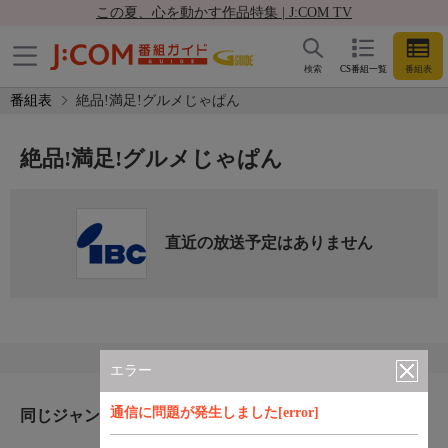
この夏、心を動かす作品特集 | J:COM TV
検索
CS番組一覧
番組表
番組表
絶品!満足!グルメじゃぱん
絶品!満足!グルメじゃぱん
直近の放送予定はありません
エラー
通信に問題が発生しました[error]
同じジャンルのおすすめ番組