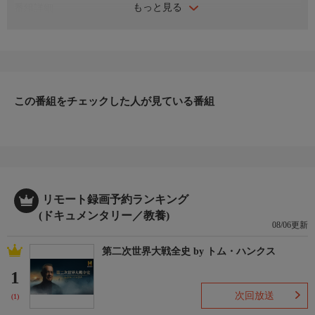
もっと見る
番組詳細
飛び込むならどのプール？2500万個ものジェルボールの入ったプ
ールか、液体化した砂の入ったプールか、ゼリーのプール。マー
クが3つとも試す。さらにマークは極秘のブラスターを出す。
この番組をチェックした人が見ている番組
リモート録画予約ランキング
(ドキュメンタリー／教養)
08/06更新
第二次世界大戦全史 by トム・ハンクス
1
次回放送
(1)