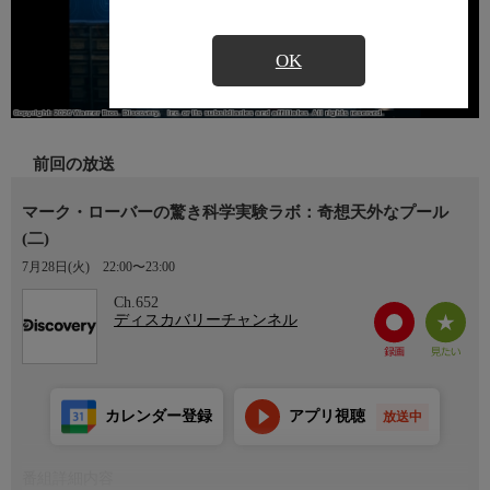
OK
前回の放送
マーク・ローバーの驚き科学実験ラボ：奇想天外なプール
(二)
7月28日(火)
22:00〜23:00
Ch.652
ディスカバリーチャンネル
カレンダー登録
アプリ視聴
放送中
番組詳細内容