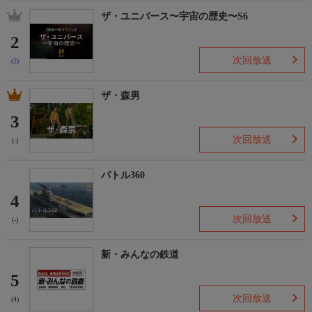
ザ・ユニバース〜宇宙の歴史〜S6
2
次回放送
(2)
ザ・森男
3
次回放送
(-)
バトル360
4
次回放送
(-)
新・みんなの鉄道
5
次回放送
(4)