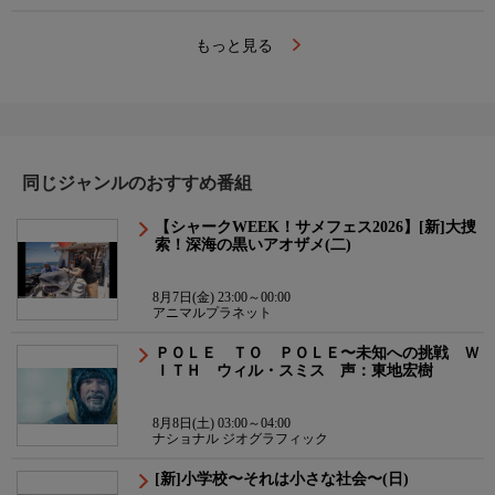
もっと見る
同じジャンルのおすすめ番組
【シャークWEEK！サメフェス2026】[新]大捜
索！深海の黒いアオザメ(二)
8月7日(金) 23:00～00:00
アニマルプラネット
ＰＯＬＥ ＴＯ ＰＯＬＥ〜未知への挑戦 Ｗ
ＩＴＨ ウィル・スミス 声：東地宏樹
8月8日(土) 03:00～04:00
ナショナル ジオグラフィック
[新]小学校〜それは小さな社会〜(日)