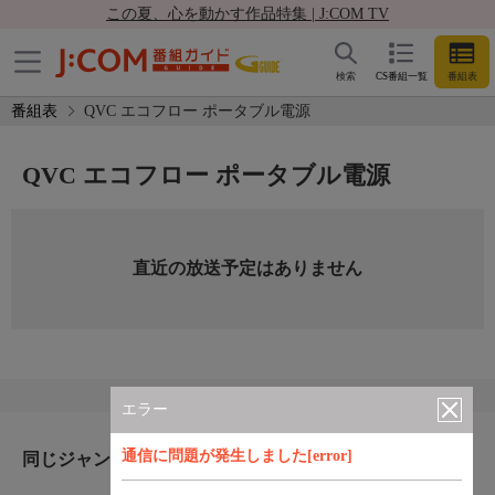
この夏、心を動かす作品特集 | J:COM TV
検索
CS番組一覧
番組表
番組表
QVC エコフロー ポータブル電源
QVC エコフロー ポータブル電源
直近の放送予定はありません
エラー
通信に問題が発生しました[error]
同じジャンルのおすすめ番組