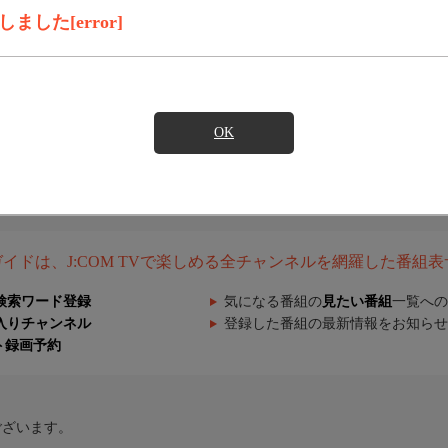
した[error]
OK
組ガイドは、J:COM TVで楽しめる全チャンネルを網羅した番組
検索ワード登録
気になる番組の
見たい番組
一覧への
入りチャンネル
登録した番組の最新情報をお知らせ
ト録画予約
ございます。