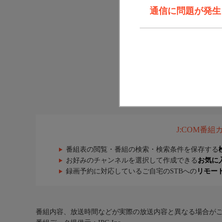
通信に問題が発生しま
J:COM番
番組表の閲覧・番組の検索・検索条件を保存する
お好みのチャンネルを選択して作成できる
お気に
録画予約に対応しているご自宅のSTBへの
リモー
番組内容、放送時間などが実際の放送内容と異なる場合が