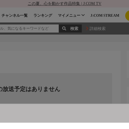
この夏、心を動かす作品特集 | J:COM TV
チャンネル一覧
ランキング
マイメニュー
J:COM STREAM
詳細検索
の放送予定はありません