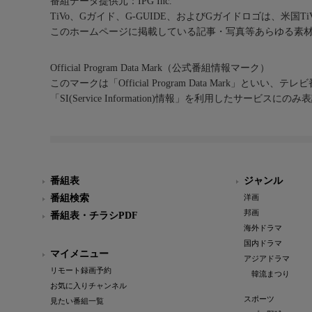
番組データ提供元：IPG Inc.
TiVo、Gガイド、G-GUIDE、およびGガイドロゴは、米国T
このホームページに掲載している記事・写真等あらゆる素
Official Program Data Mark（公式番組情報マーク）
このマークは「Official Program Data Mark」といい
「SI(Service Information)情報」を利用したサービ
番組表
ジャンル
番組検索
洋画
邦画
番組表・チラシPDF
海外ドラマ
国内ドラマ
マイメニュー
アジアドラマ
リモート録画予約
韓流まつり
お気に入りチャンネル
スポーツ
見たい番組一覧