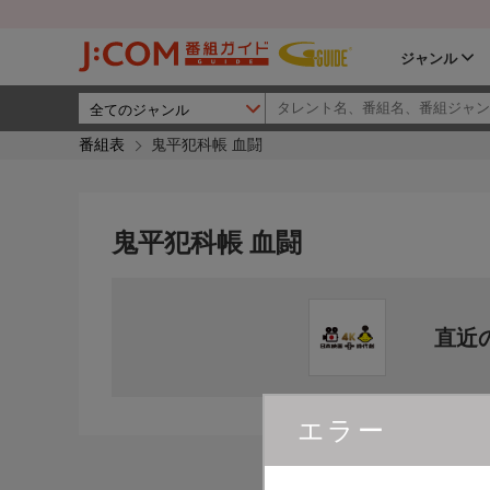
ジャンル
番組表
鬼平犯科帳 血闘
鬼平犯科帳 血闘
直近
エラー