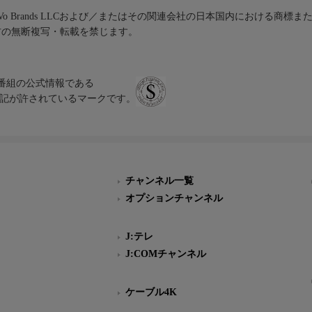
iVo Brands LLCおよび／またはその関連会社の日本国内における商標
材の無断複写・転載を禁じます。
、テレビ番組の公式情報である
スにのみ表記が許されているマークです。
チャンネル一覧
オプションチャンネル
J:テレ
J:COMチャンネル
ケーブル4K