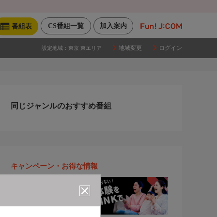
CS番組一覧
加入案内
番組表
地域変更
ログイン
設定地域：
東京 東エリア
同じジャンルのおすすめ番組
キャンペーン・お得な情報