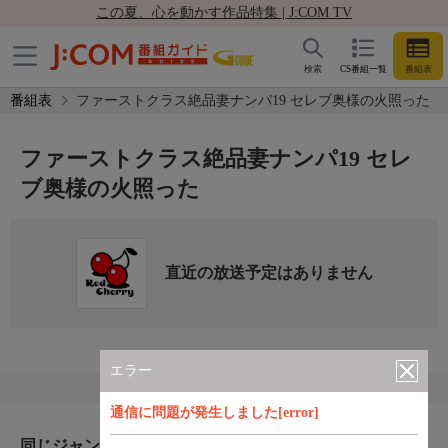
この夏、心を動かす作品特集 | J:COM TV
検索
CS番組一覧
番組表
番組表
ファーストクラス絶品妻ナンパ19 セレブ奥様の火照った
ファーストクラス絶品妻ナンパ19 セレ
ブ奥様の火照った
直近の放送予定はありません
エラー
通信に問題が発生しました[error]
同じジャンルのおすすめ番組