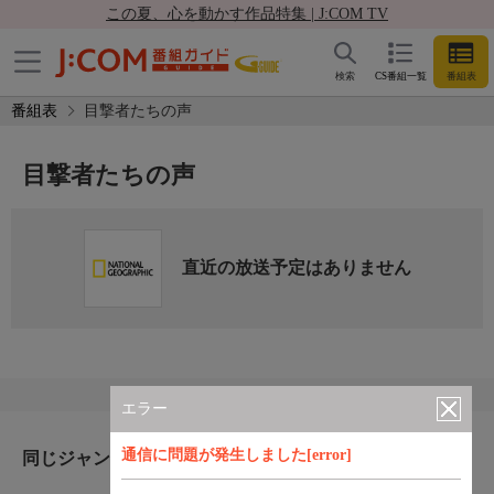
この夏、心を動かす作品特集 | J:COM TV
検索
CS番組一覧
番組表
番組表
目撃者たちの声
目撃者たちの声
直近の放送予定はありません
エラー
通信に問題が発生しました[error]
同じジャンルのおすすめ番組