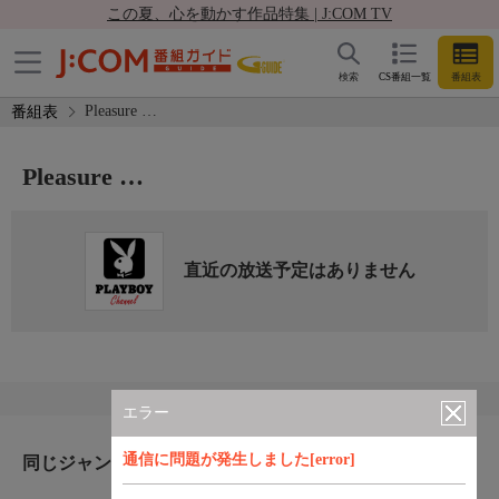
この夏、心を動かす作品特集 | J:COM TV
検索
CS番組一覧
番組表
Pleasure …
番組表
Pleasure …
直近の放送予定はありません
エラー
通信に問題が発生しました[error]
同じジャンルのおすすめ番組