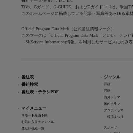
番組データ提供元：IPG Inc.
TiVo、Gガイド、G-GUIDE、およびGガイドロゴは、米国T
このホームページに掲載している記事・写真等あらゆる素
Official Program Data Mark（公式番組情報マーク）
このマークは「Official Program Data Mark」といい
「SI(Service Information)情報」を利用したサービ
番組表
ジャンル
番組検索
洋画
邦画
番組表・チラシPDF
海外ドラマ
国内ドラマ
マイメニュー
アジアドラマ
リモート録画予約
韓流まつり
お気に入りチャンネル
スポーツ
見たい番組一覧