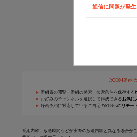
通信に問題が発生しま
J:COM番
番組表の閲覧・番組の検索・検索条件を保存する
お好みのチャンネルを選択して作成できる
お気に
録画予約に対応しているご自宅のSTBへの
リモー
番組内容、放送時間などが実際の放送内容と異なる場合が