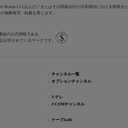
iVo Brands LLCおよび／またはその関連会社の日本国内における商標
材の無断複写・転載を禁じます。
、テレビ番組の公式情報である
スにのみ表記が許されているマークです。
チャンネル一覧
オプションチャンネル
J:テレ
J:COMチャンネル
ケーブル4K