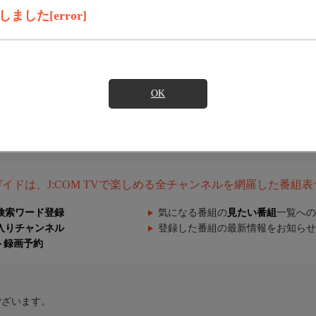
した[error]
OK
組ガイドは、J:COM TVで楽しめる全チャンネルを網羅した番組
検索ワード登録
気になる番組の
見たい番組
一覧への
入りチャンネル
登録した番組の最新情報をお知らせ
ト録画予約
ございます。