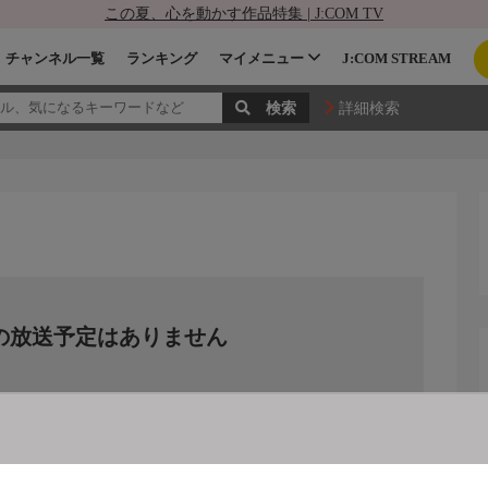
この夏、心を動かす作品特集 | J:COM TV
チャンネル一覧
ランキング
マイメニュー
J:COM STREAM
詳細検索
の放送予定はありません