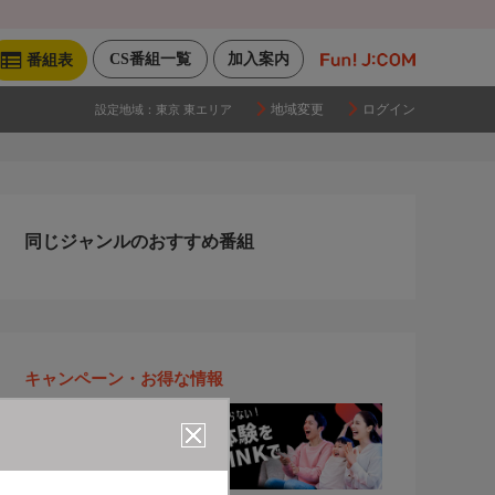
CS番組一覧
加入案内
番組表
地域変更
ログイン
設定地域：
東京 東エリア
同じジャンルのおすすめ番組
キャンペーン・お得な情報