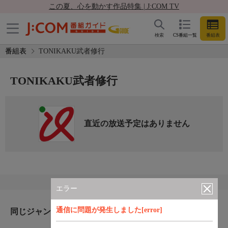
この夏、心を動かす作品特集 | J:COM TV
検索
CS番組一覧
番組表
番組表
TONIKAKU武者修行
TONIKAKU武者修行
直近の放送予定はありません
エラー
通信に問題が発生しました[error]
同じジャンルのおすすめ番組