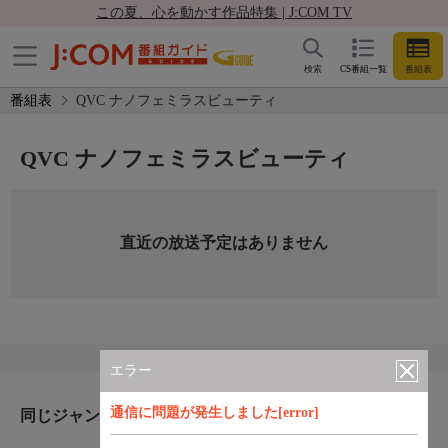
この夏、心を動かす作品特集 | J:COM TV
検索
CS番組一覧
番組表
番組表
QVC ナノフェミラスビューティ
QVC ナノフェミラスビューティ
直近の放送予定はありません
エラー
通信に問題が発生しました[error]
同じジャンルのおすすめ番組