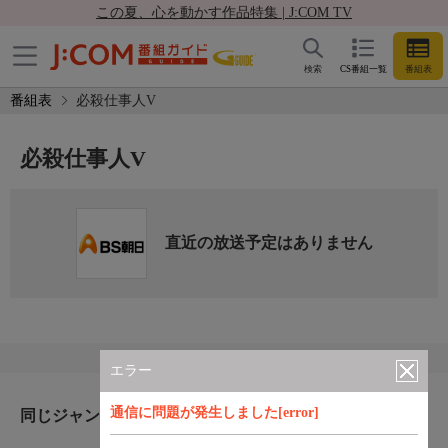
この夏、心を動かす作品特集 | J:COM TV
検索
CS番組一覧
番組表
番組表
必殺仕事人V
必殺仕事人V
直近の放送予定はありません
エラー
通信に問題が発生しました[error]
同じジャンルのおすすめ番組