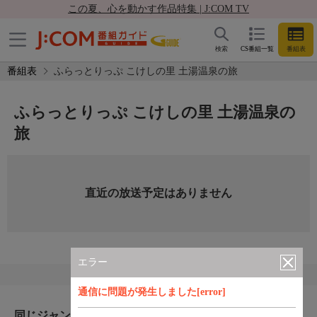
この夏、心を動かす作品特集 | J:COM TV
検索
CS番組一覧
番組表
番組表
ふらっとりっぷ こけしの里 土湯温泉の旅
ふらっとりっぷ こけしの里 土湯温泉の
旅
直近の放送予定はありません
エラー
通信に問題が発生しました[error]
同じジャンルのおすすめ番組