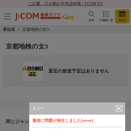
この夏、心を動かす作品特集 | J:COM TV
検索
CS番組一覧
番組表
番組表
京都地検の女3
京都地検の女3
直近の放送予定はありません
エラー
通信に問題が発生しました[error]
同じジャンルのおすすめ番組