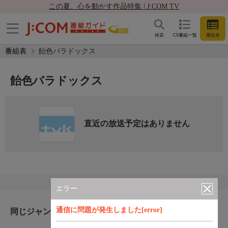
この夏、心を動かす作品特集 | J:COM TV
検索
CS番組一覧
番組表
番組表
飴色パラドックス
飴色パラドックス
直近の放送予定はありません
エラー
通信に問題が発生しました[error]
同じジャンルのおすすめ番組