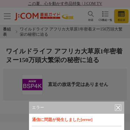
この夏、心を動かす作品特集 | J:COM TV
検索
CS番組一覧
番組表
番組
ワイルドライフ アフリカ大草原1年密着ヌー150万頭大繁
表
栄の秘密に迫る
ワイルドライフ アフリカ大草原1年密着
ヌー150万頭大繁栄の秘密に迫る
直近の放送予定はありません
エラー
通信に問題が発生しました[error]