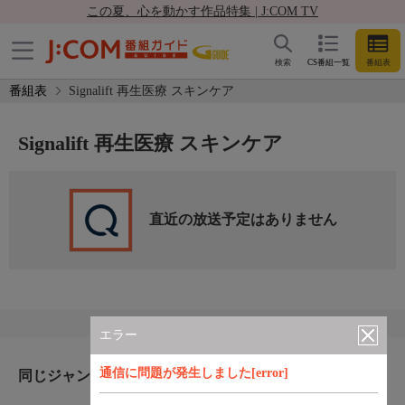
この夏、心を動かす作品特集 | J:COM TV
検索
CS番組一覧
番組表
番組表
Signalift 再生医療 スキンケア
Signalift 再生医療 スキンケア
直近の放送予定はありません
エラー
通信に問題が発生しました[error]
同じジャンルのおすすめ番組