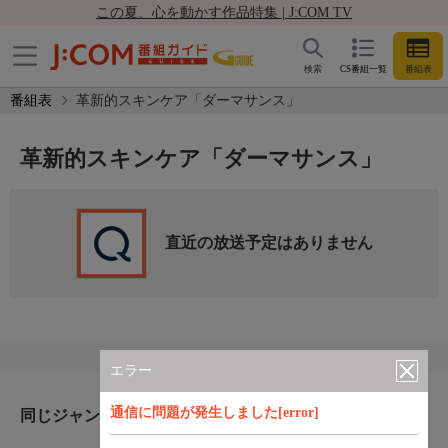
この夏、心を動かす作品特集 | J:COM TV
検索
CS番組一覧
番組表
番組表
革新的スキンケア「ダーマサンス」
革新的スキンケア「ダーマサンス」
直近の放送予定はありません
エラー
通信に問題が発生しました[error]
同じジャンルのおすすめ番組