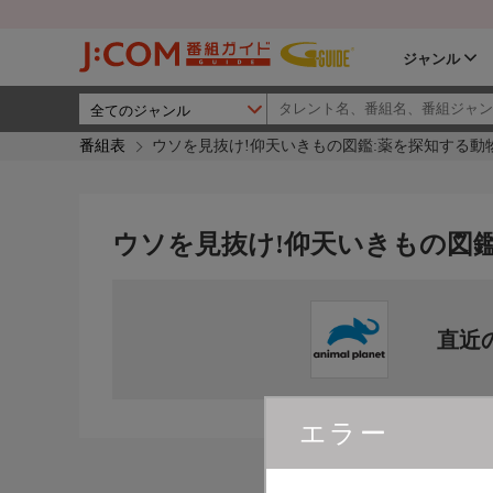
ジャンル
番組表
ウソを見抜け!仰天いきもの図鑑:薬を探知する動
ウソを見抜け!仰天いきもの図
直近
エラー