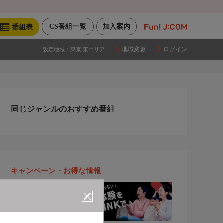
CS番組一覧
加入案内
番組表
地域変更
ログイン
設定地域：
東京 東エリア
同じジャンルのおすすめ番組
キャンペーン・お得な情報