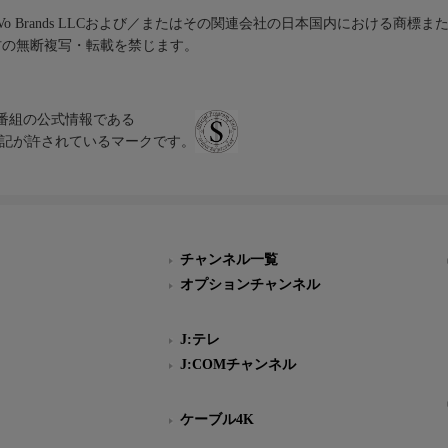
iVo Brands LLCおよび／またはその関連会社の日本国内における商標
材の無断複写・転載を禁じます。
、テレビ番組の公式情報である
スにのみ表記が許されているマークです。
チャンネル一覧
オプションチャンネル
J:テレ
J:COMチャンネル
ケーブル4K