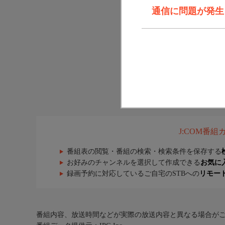
通信に問題が発生しま
J:COM番
番組表の閲覧・番組の検索・検索条件を保存する
お好みのチャンネルを選択して作成できる
お気に
録画予約に対応しているご自宅のSTBへの
リモー
番組内容、放送時間などが実際の放送内容と異なる場合が