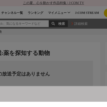
この夏、心を動かす作品特集 | J:COM TV
チャンネル一覧
ランキング
マイメニュー
J:COM STREAM
詳細検索
物
鑑:薬を探知する動物
の放送予定はありません