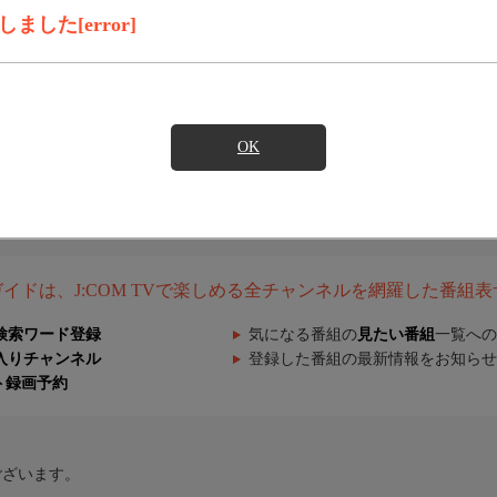
した[error]
OK
組ガイドは、J:COM TVで楽しめる全チャンネルを網羅した番組
検索ワード登録
気になる番組の
見たい番組
一覧への
入りチャンネル
登録した番組の最新情報をお知らせ
ト録画予約
ございます。