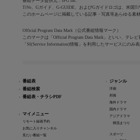
番組データ提供元：IPG Inc.
TiVo、Gガイド、G-GUIDE、およびGガイドロゴは、米国T
このホームページに掲載している記事・写真等あらゆる素
Official Program Data Mark（公式番組情報マーク）
このマークは「Official Program Data Mark」といい
「SI(Service Information)情報」を利用したサービ
番組表
ジャンル
番組検索
洋画
邦画
番組表・チラシPDF
海外ドラマ
国内ドラマ
マイメニュー
アジアドラマ
リモート録画予約
韓流まつり
お気に入りチャンネル
スポーツ
見たい番組一覧