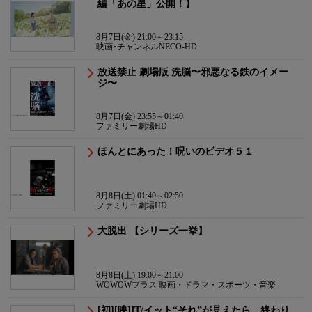
編「あの星」公開！】
8月7日(金) 21:00～23:15
映画･チャンネルNECO-HD
放送禁止 劇場版 洗脳〜邪悪なる鉄のイメー
ジ〜
8月7日(金) 23:55～01:40
ファミリー劇場HD
ほんとにあった！呪いのビデオ５１
8月8日(土) 01:40～02:50
ファミリー劇場HD
大脱出 【シリーズ一挙】
8月8日(土) 19:00～21:00
WOWOWプラス 映画・ドラマ・スポーツ・音楽
[初][映]IT/イット“それ”が見えたら、終わり。