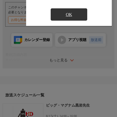
このチャンネルのご視聴には、オプションチャンネル(有料)のご契約が
必要となります。
OK
お得な料金割引キャンペーン実施中
カレンダー登録
アプリ視聴
放送前
番組詳細内容
もっと見る
番組内容
出演：横山やすし／白都真理／渡辺裕之／武田久美子／西川のり
お／長門勇／伊藤四朗
監督：山口和彦 脚本：掛札昌裕／笠井和弘
ツッパリどもによる暴力・強姦・破壊行為が横行する悪の園・仁
義泣学園。そこに一人の男が赴任してきた。彼の名は黒岩鉄夫。
暴力学生対策に頭を悩ませる文部省から、超法規的措置で拳銃所
放送スケジュール一覧
持を認められた日本でただひとりの仕事人教師であった。
ビッグ・マグナム黒岩先生
8/15(土)
14:00～16:00