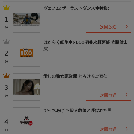
ヴェノム:ザ・ラストダンス◆特集:
1
次回放送
(-)
はたらく細胞◆NECO初◆永野芽郁 佐藤健出
演
2
(-)
愛しの熟女家政婦 とろけるご奉仕
3
次回放送
(-)
でっちあげ 〜殺人教師と呼ばれた男
4
次回放送
(-)