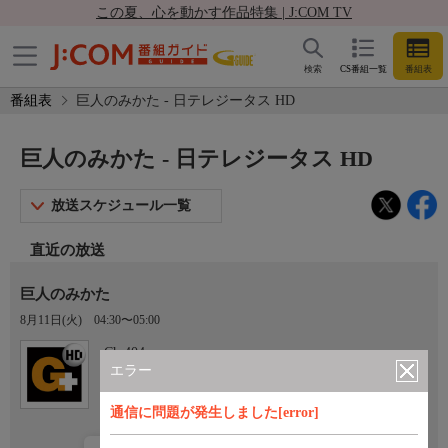
この夏、心を動かす作品特集 | J:COM TV
検索
CS番組一覧
番組表
番組表
巨人のみかた - 日テレジータス HD
巨人のみかた - 日テレジータス HD
放送スケジュール一覧
直近の放送
巨人のみかた
8月11日(火)
04:30〜05:00
Ch.404
日テレジータス HD
エラー
通信に問題が発生しました[error]