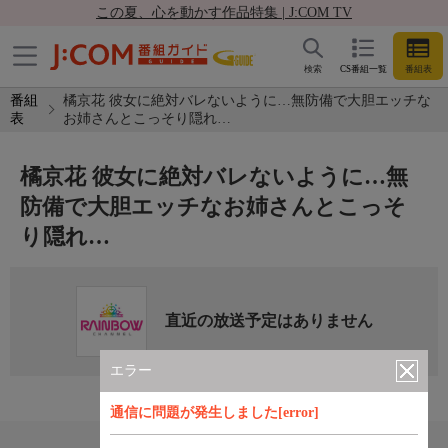
この夏、心を動かす作品特集 | J:COM TV
検索
CS番組一覧
番組表
番組
橘京花 彼女に絶対バレないように…無防備で大胆エッチな
表
お姉さんとこっそり隠れ…
橘京花 彼女に絶対バレないように…無
防備で大胆エッチなお姉さんとこっそ
り隠れ…
直近の放送予定はありません
エラー
通信に問題が発生しました[error]