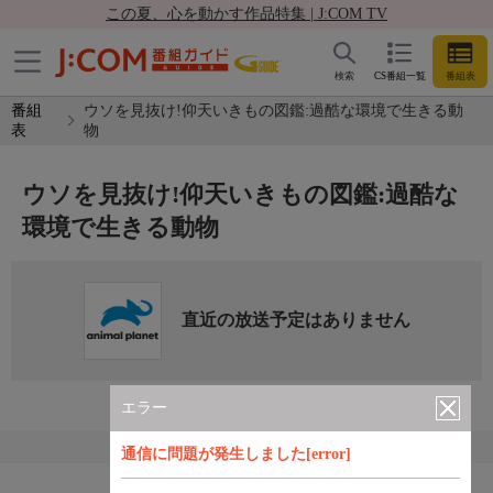
この夏、心を動かす作品特集 | J:COM TV
検索
CS番組一覧
番組表
番組
ウソを見抜け!仰天いきもの図鑑:過酷な環境で生きる動
表
物
ウソを見抜け!仰天いきもの図鑑:過酷な
環境で生きる動物
直近の放送予定はありません
エラー
通信に問題が発生しました[error]