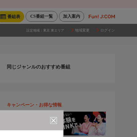
CS番組一覧
加入案内
番組表
地域変更
ログイン
設定地域：
東京 東エリア
同じジャンルのおすすめ番組
キャンペーン・お得な情報