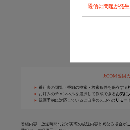
通信に問題が発生しま
J:COM番
番組表の閲覧・番組の検索・検索条件を保存する
お好みのチャンネルを選択して作成できる
お気に
録画予約に対応しているご自宅のSTBへの
リモー
番組内容、放送時間などが実際の放送内容と異なる場合が