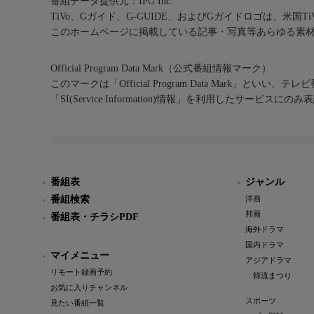
番組データ提供元：IPG Inc.
TiVo、Gガイド、G-GUIDE、およびGガイドロゴは、米国T
このホームページに掲載している記事・写真等あらゆる素
Official Program Data Mark（公式番組情報マーク）
このマークは「Official Program Data Mark」といい
「SI(Service Information)情報」を利用したサービ
番組表
ジャンル
番組検索
洋画
邦画
番組表・チラシPDF
海外ドラマ
国内ドラマ
マイメニュー
アジアドラマ
リモート録画予約
韓流まつり
お気に入りチャンネル
スポーツ
見たい番組一覧