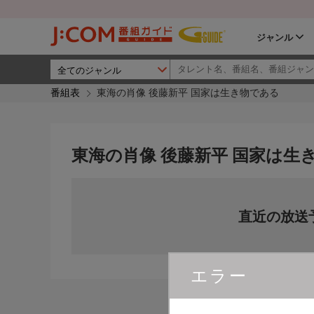
ジャンル
番組表
東海の肖像 後藤新平 国家は生き物である
東海の肖像 後藤新平 国家は生
直近の放送
エラー