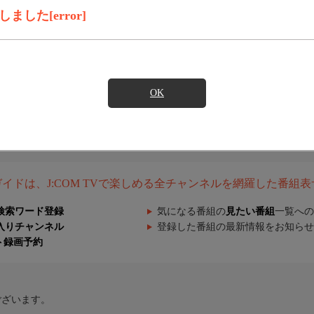
した[error]
OK
組ガイドは、J:COM TVで楽しめる全チャンネルを網羅した番組
検索ワード登録
気になる番組の
見たい番組
一覧への
入りチャンネル
登録した番組の最新情報をお知らせ
ト録画予約
ございます。