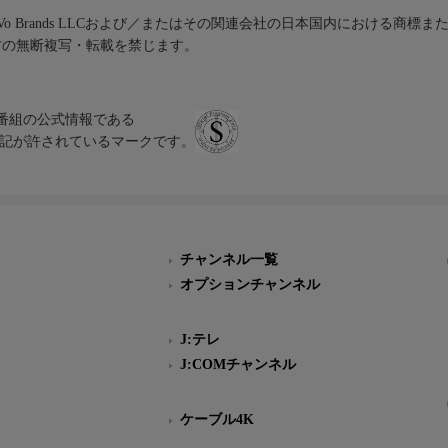
iVo Brands LLCおよび／またはその関連会社の日本国内における商標
材の無断複写・転載を禁じます。
、テレビ番組の公式情報である
スにのみ表記が許されているマークです。
チャンネル一覧
オプションチャンネル
J:テレ
J:COMチャンネル
ケーブル4K