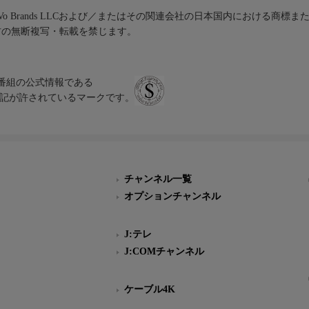
iVo Brands LLCおよび／またはその関連会社の日本国内における商標
材の無断複写・転載を禁じます。
、テレビ番組の公式情報である
スにのみ表記が許されているマークです。
チャンネル一覧
オプションチャンネル
J:テレ
J:COMチャンネル
ケーブル4K