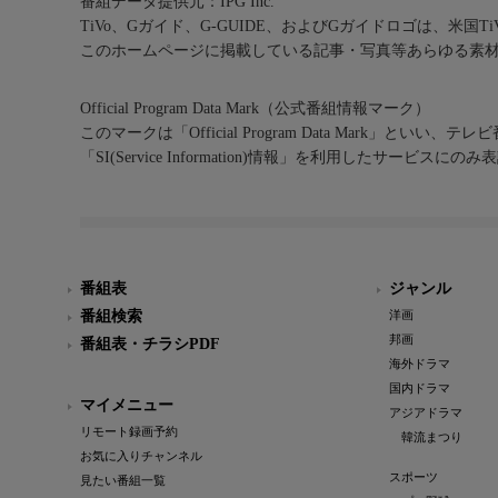
番組データ提供元：IPG Inc.
TiVo、Gガイド、G-GUIDE、およびGガイドロゴは、米国T
このホームページに掲載している記事・写真等あらゆる素
Official Program Data Mark（公式番組情報マーク）
このマークは「Official Program Data Mark」といい
「SI(Service Information)情報」を利用したサービ
番組表
ジャンル
番組検索
洋画
邦画
番組表・チラシPDF
海外ドラマ
国内ドラマ
マイメニュー
アジアドラマ
リモート録画予約
韓流まつり
お気に入りチャンネル
スポーツ
見たい番組一覧