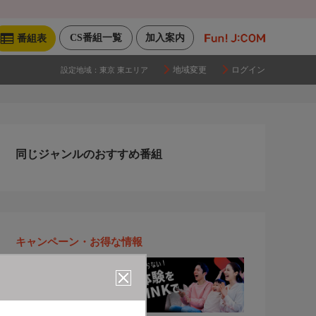
CS番組一覧
加入案内
番組表
地域変更
ログイン
設定地域：
東京 東エリア
同じジャンルのおすすめ番組
キャンペーン・お得な情報