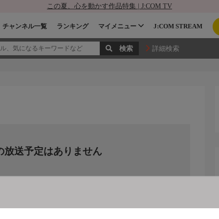
この夏、心を動かす作品特集 | J:COM TV
チャンネル一覧
ランキング
マイメニュー
J:COM STREAM
詳細検索
の放送予定はありません