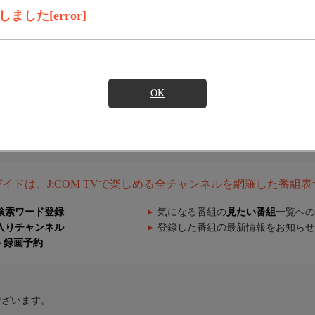
した[error]
OK
組ガイドは、J:COM TVで楽しめる全チャンネルを網羅した番組
検索ワード登録
気になる番組の
見たい番組
一覧への
入りチャンネル
登録した番組の最新情報をお知らせ
ト録画予約
ございます。