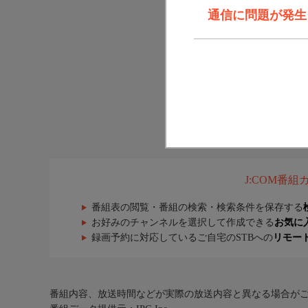
通信に問題が発生しま
J:COM番
番組表の閲覧・番組の検索・検索条件を保存する
お好みのチャンネルを選択して作成できる
お気に
録画予約に対応しているご自宅のSTBへの
リモー
番組内容、放送時間などが実際の放送内容と異なる場合が