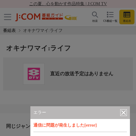
この夏、心を動かす作品特集 | J:COM TV
検索
CS番組一覧
番組表
番組表
オキナワマイ:ライフ
オキナワマイ:ライフ
直近の放送予定はありません
エラー
通信に問題が発生しました[error]
同じジャンルのおすすめ番組