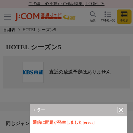
この夏、心を動かす作品特集 | J:COM TV
検索
CS番組一覧
番組表
番組表
HOTEL シーズン5
HOTEL シーズン5
直近の放送予定はありません
エラー
通信に問題が発生しました[error]
同じジャンルのおすすめ番組