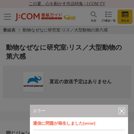
この夏、心を動かす作品特集 | J:COM TV
検索
CS番組一覧
番組表
番組表
動物なぜなに研究室:リス／大型動物の第六感
動物なぜなに研究室:リス／大型動物の
第六感
直近の放送予定はありません
エラー
通信に問題が発生しました[error]
同じジャンルのおすすめ番組