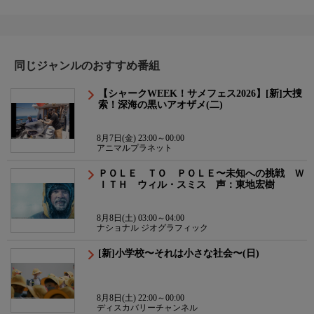
同じジャンルのおすすめ番組
【シャークWEEK！サメフェス2026】[新]大捜
索！深海の黒いアオザメ(二)
8月7日(金) 23:00～00:00
アニマルプラネット
ＰＯＬＥ ＴＯ ＰＯＬＥ〜未知への挑戦 Ｗ
ＩＴＨ ウィル・スミス 声：東地宏樹
8月8日(土) 03:00～04:00
ナショナル ジオグラフィック
[新]小学校〜それは小さな社会〜(日)
8月8日(土) 22:00～00:00
ディスカバリーチャンネル