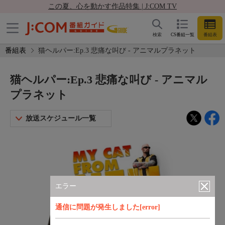
この夏、心を動かす作品特集 | J:COM TV
検索
CS番組一覧
番組表
番組表
猫ヘルパー:Ep.3 悲痛な叫び - アニマルプラネット
猫ヘルパー:Ep.3 悲痛な叫び - アニマル
プラネット
放送スケジュール一覧
エラー
通信に問題が発生しました[error]