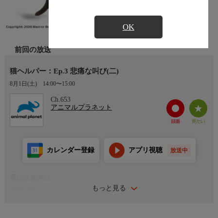
OK
前回の放送
猫ヘルパー：Ep.3 悲痛な叫び(二)
8月1日(土)
14:00〜15:00
Ch.653
アニマルプラネット
カレンダー登録
アプリ視聴
放送中
番組詳細内容
もっと見る
番組詳細
猫ヘルパーのジャクソン・ギャラクシーがやっかいな猫問題を救
うために立ち上がる／猫のオスカーを飼っているトラビスとダイ