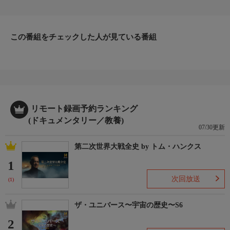
アン。だが、ダイアンはオスカーの振る舞いに我慢の限界だっ
た。ダイアンがオスカーを迎えにいくたびに、オスカーは金切り
声で鳴きわめくのだ。一方、ビンセントとエスターの夫婦は、飼
い猫ライリーの引っかき癖をめぐって対立していた。
この番組をチェックした人が見ている番組
リモート録画予約ランキング
(ドキュメンタリー／教養)
07/30更新
第二次世界大戦全史 by トム・ハンクス
1
次回放送
(1)
ザ・ユニバース〜宇宙の歴史〜S6
2