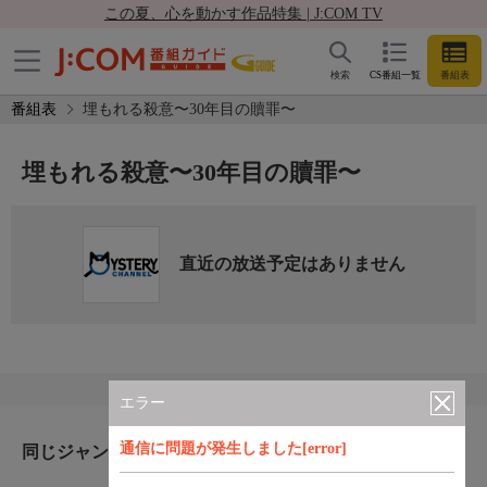
この夏、心を動かす作品特集 | J:COM TV
検索
CS番組一覧
番組表
番組表
埋もれる殺意〜30年目の贖罪〜
埋もれる殺意〜30年目の贖罪〜
直近の放送予定はありません
エラー
通信に問題が発生しました[error]
同じジャンルのおすすめ番組