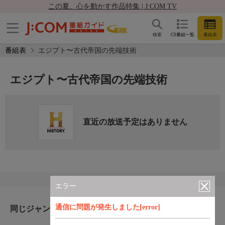
この夏、心を動かす作品特集 | J:COM TV
検索
CS番組一覧
番組表
番組表
エジプト〜古代帝国の先端技術
エジプト〜古代帝国の先端技術
直近の放送予定はありません
エラー
通信に問題が発生しました[error]
同じジャンルのおすすめ番組