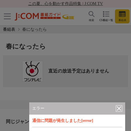
この夏、心を動かす作品特集 | J:COM TV
検索
CS番組一覧
番組表
番組表
春になったら
春になったら
直近の放送予定はありません
エラー
通信に問題が発生しました[error]
同じジャンルのおすすめ番組