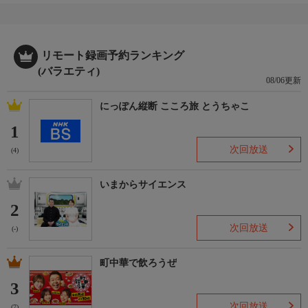
番組ホームページ
＜番組ホームページはこちら！＞
https://www.bs-asahi.co.jp/ienomihanadai/
リモート録画予約ランキング
制作
(バラエティ)
08/06更新
BS朝日、ジーヤマtv
※この番組は２Ｋをアップコンバートした番組です
にっぽん縦断 こころ旅 とうちゃこ
1
次回放送
(4)
いまからサイエンス
2
次回放送
(-)
町中華で飲ろうぜ
3
次回放送
(7)