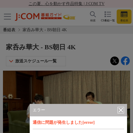
この夏、心を動かす作品特集 | J:COM TV
検索
CS番組一覧
番組表
番組表
家呑み華大 - BS朝日 4K
家呑み華大 - BS朝日 4K
放送スケジュール一覧
エラー
通信に問題が発生しました[error]