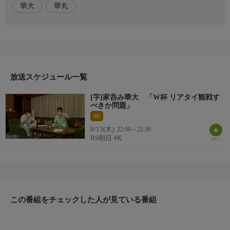
華大
華丸
い理由”に華丸も思わずツッコミ。年齢とともに変化する食欲
「小食ぶっていたら本当に小食になる!?」今夜は“いっぱい食べ
よう”と決意することに。果たしてどれだけ食べられるのか!?そ
のほか、大吉が今ほしいキッチン家電を熱弁。大分県の酒の肴を
囲みながら、スポーツ、健康、食、家電と話は次々に脱線。
放送スケジュール一覧
出演者
博多華丸・大吉
[字]家呑み華大 「W杯 リアタイ観戦す
べきか問題」
初回放送日
4K
2026/8/13
8/13(木)
22:00～22:30
BS朝日 4K
番組概要
博多華丸・大吉がおそろいの部屋着に着替えて、ウマいお酒と肴
でしっぽり“家呑み”…と思いきや、次第に心地よくなって、こぼ
れ出すボヤき節。私生活のコト、健康のコト、漫才のコト、最近
の流行や将来のコトまで。話も酒も尽きない50代のおじさん2
この番組をチェックした人が見ている番組
人。居酒屋ではなく、家呑みだからこそ出るリラックスした博多
華丸・大吉の楽しいひとときをのぞき見する番組。