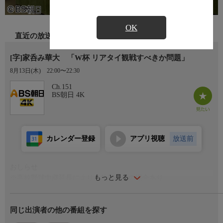
OK
直近の放送
[字]家呑み華大 「W杯 リアタイ観戦すべきか問題」
8月13日(木)
22:00〜22:30
Ch.151
BS朝日 4K
カレンダー登録
アプリ視聴
放送前
おしらせ
もっと見る
※高校野球中継延長により、放送休止の場合あり
番組内容
同じ出演者の他の番組を探す
W杯はリアルタイムで見るべき？結果を知ってから見るべき？サ
ッカー談義で盛り上がる中、大吉が明かした“リアタイしたくな