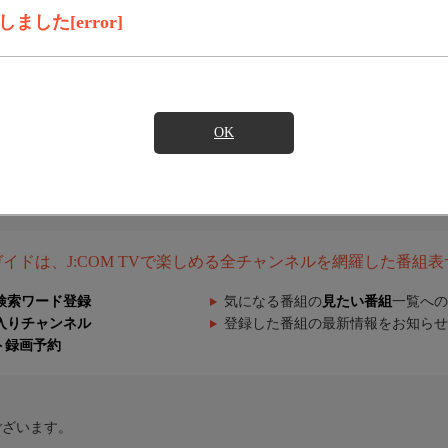
した[error]
OK
組ガイドは、J:COM TVで楽しめる全チャンネルを網羅した番組
検索ワード登録
気になる番組の
見たい番組
一覧への
入りチャンネル
登録した番組の最新情報をお知らせ
ト録画予約
ございます。