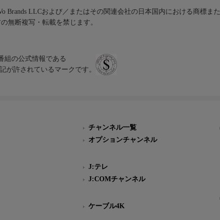
iVo Brands LLCおよび／またはその関連会社の日本国内における商標
材の無断複写・転載を禁じます。
、テレビ番組の公式情報である
スにのみ表記が許されているマークです。
チャンネル一覧
オプションチャンネル
J:テレ
J:COMチャンネル
ケーブル4K