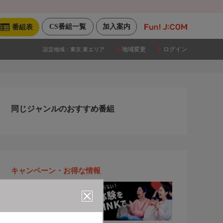
CS番組一覧
加入案内
番組表
地域変更
ログイン
設定地域：
東京 東エリア
同じジャンルのおすすめ番組
キャンペーン・お得な情報