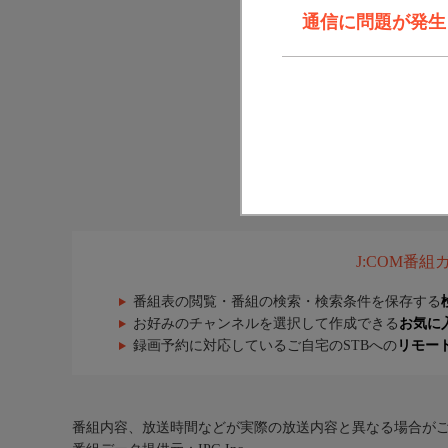
通信に問題が発生しま
J:COM番
番組表の閲覧・番組の検索・検索条件を保存する
お好みのチャンネルを選択して作成できる
お気に
録画予約に対応しているご自宅のSTBへの
リモー
番組内容、放送時間などが実際の放送内容と異なる場合が