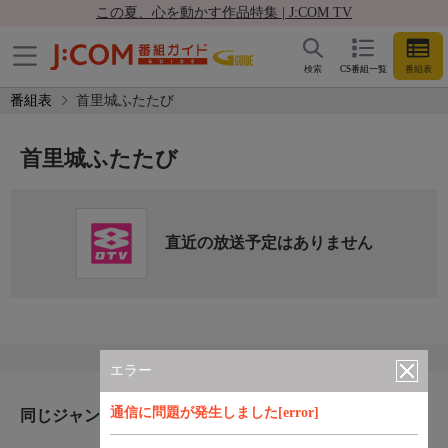
この夏、心を動かす作品特集 | J:COM TV
検索
CS番組一覧
番組表
番組表
首里城ふたたび
首里城ふたたび
直近の放送予定はありません
エラー
通信に問題が発生しました[error]
同じジャンルのおすすめ番組