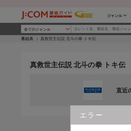
ジャンル
番組表
真救世主伝説 北斗の拳 トキ伝
真救世主伝説 北斗の拳 トキ伝
直近
エラー