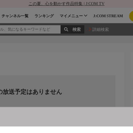
この夏、心を動かす作品特集 | J:COM TV
チャンネル一覧
ランキング
マイメニュー
J:COM STREAM
詳細検索
の放送予定はありません