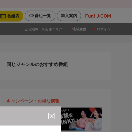
CS番組一覧
加入案内
番組表
地域変更
ログイン
設定地域：
東京 東エリア
同じジャンルのおすすめ番組
キャンペーン・お得な情報