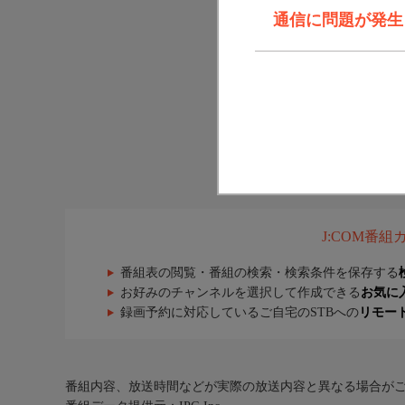
通信に問題が発生しま
J:COM番
番組表の閲覧・番組の検索・検索条件を保存する
お好みのチャンネルを選択して作成できる
お気に
録画予約に対応しているご自宅のSTBへの
リモー
番組内容、放送時間などが実際の放送内容と異なる場合が