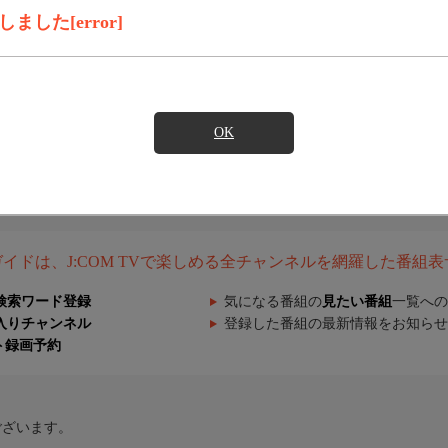
した[error]
OK
組ガイドは、J:COM TVで楽しめる全チャンネルを網羅した番組
検索ワード登録
気になる番組の
見たい番組
一覧への
入りチャンネル
登録した番組の最新情報をお知らせ
ト録画予約
ございます。