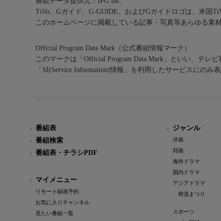
番組データ提供元：IPG Inc.
TiVo、Gガイド、G-GUIDE、およびGガイドロゴは、米国T
このホームページに掲載している記事・写真等あらゆる素
Official Program Data Mark（公式番組情報マーク）
このマークは「Official Program Data Mark」といい
「SI(Service Information)情報」を利用したサービ
番組表
ジャンル
番組検索
洋画
邦画
番組表・チラシPDF
海外ドラマ
国内ドラマ
マイメニュー
アジアドラマ
リモート録画予約
韓流まつり
お気に入りチャンネル
スポーツ
見たい番組一覧