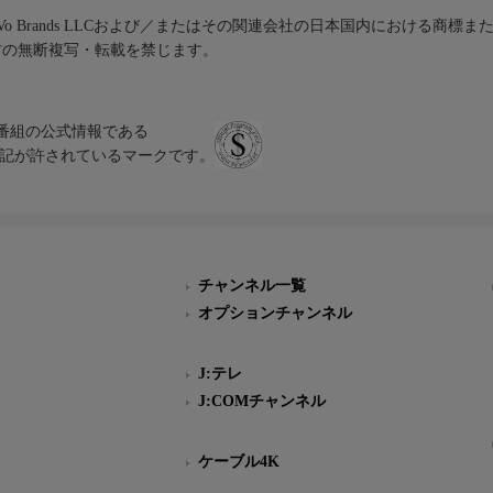
iVo Brands LLCおよび／またはその関連会社の日本国内における商標
材の無断複写・転載を禁じます。
、テレビ番組の公式情報である
スにのみ表記が許されているマークです。
チャンネル一覧
オプションチャンネル
J:テレ
J:COMチャンネル
ケーブル4K