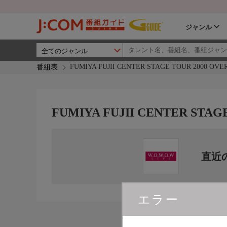
ジャンル
FUMIYA FUJII CENTER STAGE TOUR 2000 OVE
番組表
FUMIYA FUJII CENTER STAG
直近
エラー