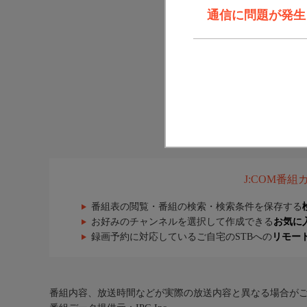
通信に問題が発生しま
J:COM番
番組表の閲覧・番組の検索・検索条件を保存する
お好みのチャンネルを選択して作成できる
お気に
録画予約に対応しているご自宅のSTBへの
リモー
番組内容、放送時間などが実際の放送内容と異なる場合が