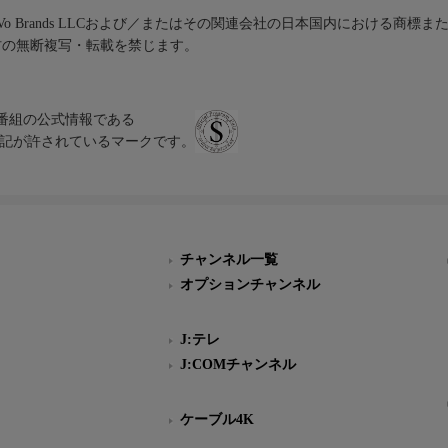
iVo Brands LLCおよび／またはその関連会社の日本国内における商標
材の無断複写・転載を禁じます。
、テレビ番組の公式情報である
スにのみ表記が許されているマークです。
チャンネル一覧
オプションチャンネル
J:テレ
J:COMチャンネル
ケーブル4K