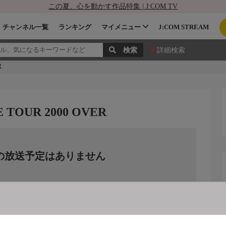
この夏、心を動かす作品特集 | J:COM TV
チャンネル一覧
ランキング
マイメニュー
J:COM STREAM
詳細検索
R
E TOUR 2000 OVER
の放送予定はありません