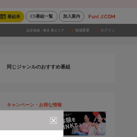
CS番組一覧
加入案内
番組表
地域変更
ログイン
設定地域：
東京 東エリア
同じジャンルのおすすめ番組
キャンペーン・お得な情報