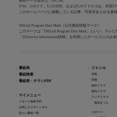
番組データ提供元：IPG Inc.
TiVo、Gガイド、G-GUIDE、およびGガイドロゴは、米国T
このホームページに掲載している記事・写真等あらゆる素
Official Program Data Mark（公式番組情報マーク）
このマークは「Official Program Data Mark」といい
「SI(Service Information)情報」を利用したサービ
番組表
ジャンル
番組検索
洋画
邦画
番組表・チラシPDF
海外ドラマ
国内ドラマ
マイメニュー
アジアドラマ
リモート録画予約
韓流まつり
お気に入りチャンネル
スポーツ
見たい番組一覧