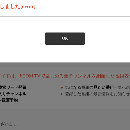
した[error]
OK
組ガイドは、J:COM TVで楽しめる全チャンネルを網羅した番組
検索ワード登録
気になる番組の
見たい番組
一覧への
入りチャンネル
登録した番組の最新情報をお知らせ
ト録画予約
ございます。