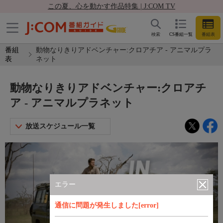
この夏、心を動かす作品特集 | J:COM TV
検索
CS番組一覧
番組表
番組
動物なりきりアドベンチャー:クロアチア - アニマルプラ
表
ネット
動物なりきりアドベンチャー:クロアチ
ア - アニマルプラネット
放送スケジュール一覧
エラー
通信に問題が発生しました[error]