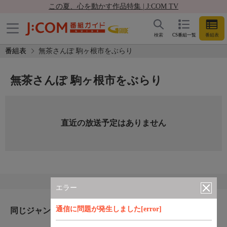
この夏、心を動かす作品特集 | J:COM TV
検索
CS番組一覧
番組表
番組表
無茶さんぽ 駒ヶ根市をぶらり
無茶さんぽ 駒ヶ根市をぶらり
直近の放送予定はありません
エラー
通信に問題が発生しました[error]
同じジャンルのおすすめ番組