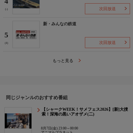
4
次回放送
(-)
新・みんなの鉄道
5
次回放送
(4)
もっと見る
同じジャンルのおすすめ番組
【シャークWEEK！サメフェス2026】[新]大捜
索！深海の黒いアオザメ(二)
8月7日(金) 23:00～00:00
アニマルプラネット