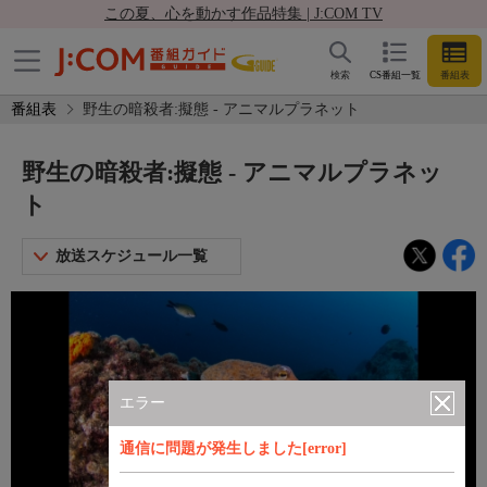
この夏、心を動かす作品特集 | J:COM TV
検索
CS番組一覧
番組表
番組表
野生の暗殺者:擬態 - アニマルプラネット
野生の暗殺者:擬態 - アニマルプラネッ
ト
放送スケジュール一覧
エラー
通信に問題が発生しました[error]