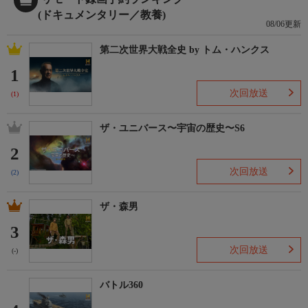
(ドキュメンタリー／教養)
08/06更新
第二次世界大戦全史 by トム・ハンクス
1
次回放送
(1)
ザ・ユニバース〜宇宙の歴史〜S6
2
次回放送
(2)
ザ・森男
3
次回放送
(-)
バトル360