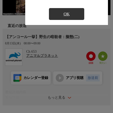
OK
直近の放送
【アンコール一挙】野生の暗殺者：擬態(二)
8月13日(木)
08:00〜09:00
Ch.653
アニマルプラネット
カレンダー登録
アプリ視聴
放送前
番組詳細内容
もっと見る
番組詳細
擬態する能力がある動物は、それだけで大きな武器を持っている
と言える。狩りをする際にも捕食者から逃げる際にも、その能力