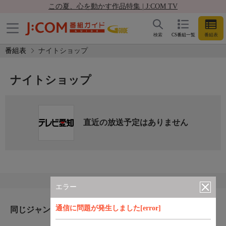
この夏、心を動かす作品特集 | J:COM TV
検索
CS番組一覧
番組表
番組表
ナイトショップ
ナイトショップ
直近の放送予定はありません
エラー
通信に問題が発生しました[error]
同じジャンルのおすすめ番組