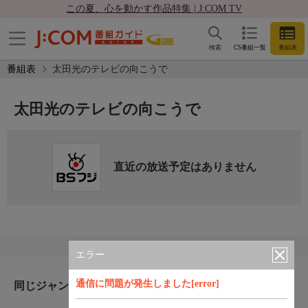
この夏、心を動かす作品特集 | J:COM TV
検索
CS番組一覧
番組表
番組表
太田光のテレビの向こうで
太田光のテレビの向こうで
直近の放送予定はありません
エラー
通信に問題が発生しました[error]
同じジャンルのおすすめ番組