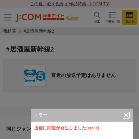
この夏、心を動かす作品特集 | J:COM TV
検索
CS番組一覧
番組表
番組表
#居酒屋新幹線2
#居酒屋新幹線2
直近の放送予定はありません
エラー
通信に問題が発生しました[error]
同じジャンルのおすすめ番組