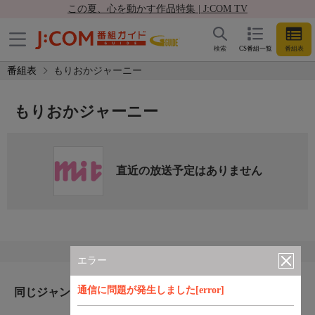
この夏、心を動かす作品特集 | J:COM TV
検索
CS番組一覧
番組表
番組表
もりおかジャーニー
もりおかジャーニー
直近の放送予定はありません
エラー
通信に問題が発生しました[error]
同じジャンルのおすすめ番組