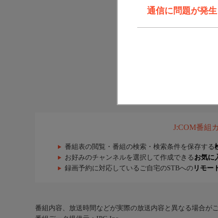
通信に問題が発生しま
J:COM番
番組表の閲覧・番組の検索・検索条件を保存する
お好みのチャンネルを選択して作成できる
お気に
録画予約に対応しているご自宅のSTBへの
リモー
番組内容、放送時間などが実際の放送内容と異なる場合が