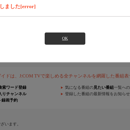
した[error]
OK
組ガイドは、J:COM TVで楽しめる全チャンネルを網羅した番組
検索ワード登録
気になる番組の
見たい番組
一覧への
入りチャンネル
登録した番組の最新情報をお知らせ
ト録画予約
ございます。