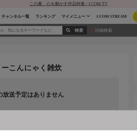
この夏、心を動かす作品特集 | J:COM TV
チャンネル一覧
ランキング
マイメニュー
J:COM STREAM
詳細検索
炊
カロリーこんにゃく雑炊
の放送予定はありません