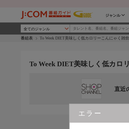
ジャンル
番組表
To Week DIET美味しく低カロリーこんにゃく雑
To Week DIET美味しく低
直近
エラー