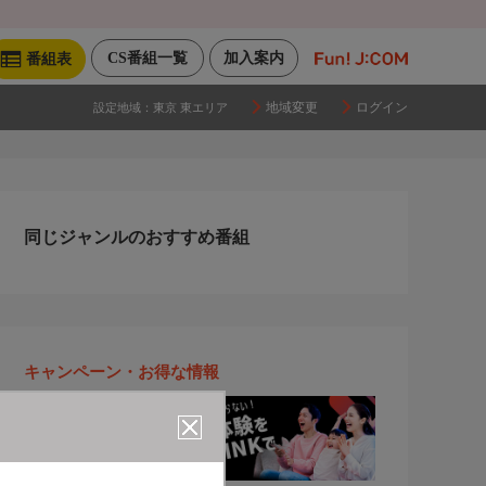
CS番組一覧
加入案内
番組表
地域変更
ログイン
設定地域：
東京 東エリア
同じジャンルのおすすめ番組
キャンペーン・お得な情報