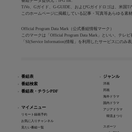
番組データ提供元：IPG Inc.
TiVo、Gガイド、G-GUIDE、およびGガイドロゴは、米国T
このホームページに掲載している記事・写真等あらゆる素
Official Program Data Mark（公式番組情報マーク）
このマークは「Official Program Data Mark」といい
「SI(Service Information)情報」を利用したサービ
番組表
ジャンル
番組検索
洋画
邦画
番組表・チラシPDF
海外ドラマ
国内ドラマ
マイメニュー
アジアドラマ
リモート録画予約
韓流まつり
お気に入りチャンネル
スポーツ
見たい番組一覧