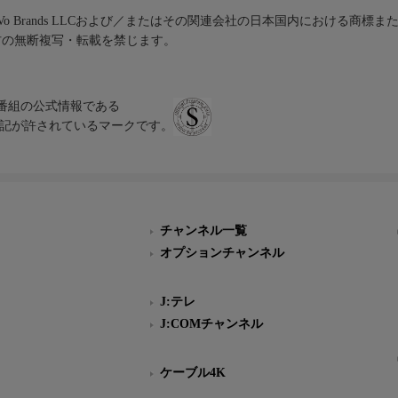
iVo Brands LLCおよび／またはその関連会社の日本国内における商標
材の無断複写・転載を禁じます。
、テレビ番組の公式情報である
スにのみ表記が許されているマークです。
チャンネル一覧
オプションチャンネル
J:テレ
J:COMチャンネル
ケーブル4K