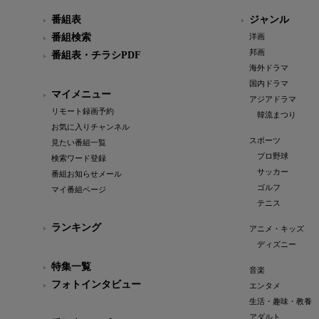
番組表
ジャンル
番組検索
洋画
邦画
番組表・チラシPDF
海外ドラマ
国内ドラマ
マイメニュー
アジアドラマ
リモート録画予約
韓流まつり
お気に入りチャンネル
スポーツ
見たい番組一覧
プロ野球
検索ワード登録
サッカー
番組お知らせメール
ゴルフ
マイ番組ページ
テニス
ランキング
アニメ・キッズ
ディズニー
特集一覧
音楽
フォトインタビュー
エンタメ
生活・趣味・教養
アダルト