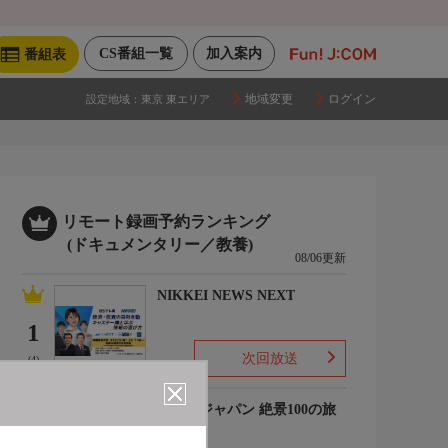
CS番組一覧
加入案内
番組表
地域変更
ログイン
設定地域：
東京 東エリア
リモート録画予約ランキング
(ドキュメンタリー／教養)
08/06更新
NIKKEI NEWS NEXT
1
次回放送
(4)
ジオ・ジャパン 絶景100の旅
ミニ
2