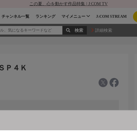
この夏、心を動かす作品特集 | J:COM TV
チャンネル一覧
ランキング
マイメニュー
J:COM STREAM
詳細検索
ＢＳＰ４Ｋ