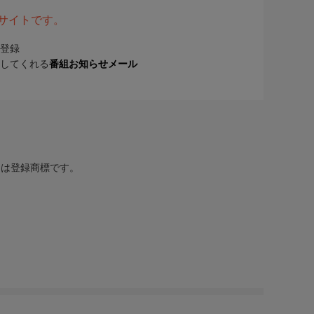
表サイトです。
登録
してくれる
番組お知らせメール
または登録商標です。