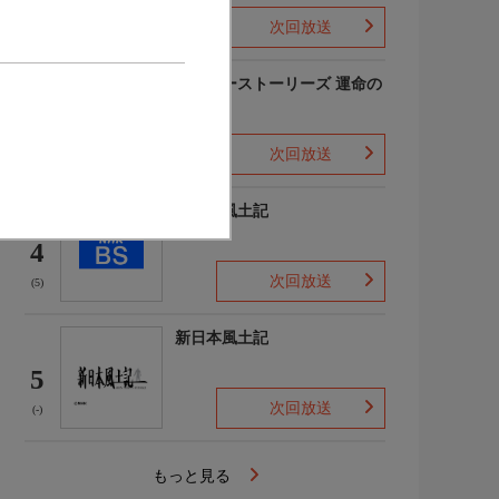
次回放送
(-)
アナザーストーリーズ 運命の
分岐点
3
次回放送
(1)
新日本風土記
4
次回放送
(5)
新日本風土記
5
次回放送
(-)
もっと見る