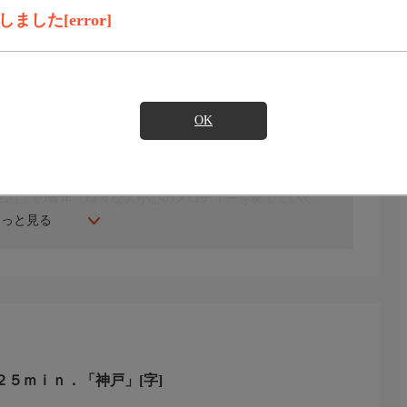
見たい
した[error]
OK
ズ”発祥の地といわれる、音楽あふれる街だ。市民に愛され
トピアノで出会った友達と遊びに来た女性、アマチュアビ
待を集める５歳の女の子、特別支援学校を定年退職した元
ム症）の青年…様々な人が心のメロディーを奏でていく。
もっと見る
 ２５ｍｉｎ．「神戸」[字]