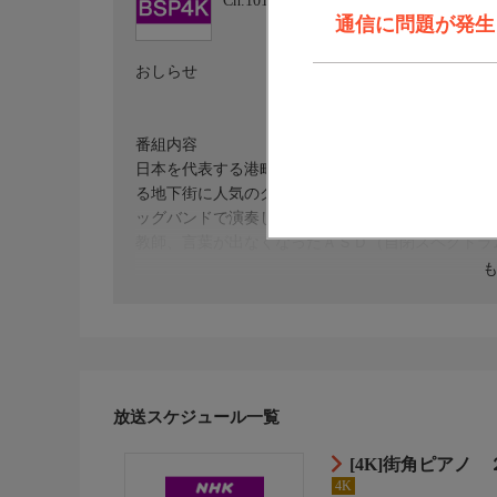
Ch.101
ＮＨＫ ＢＳＰ４Ｋ
通信に問題が発生しま
おしらせ
番組内容
日本を代表する港町・兵庫県神戸市。“日本のジャ
る地下街に人気のグランドピアノがある。ストリー
ッグバンドで演奏している弁護士、母と祖父母の期
教師、言葉が出なくなったＡＳＤ（自閉スペクトラ
出演者
原作・脚本
放送スケジュール一覧
監督・演出
[4K]街角ピアノ
4K