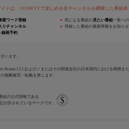
組ガイドは、J:COM TVで楽しめる全チャンネルを網羅した番組
検索ワード登録
気になる番組の
見たい番組
一覧への
入りチャンネル
登録した番組の最新情報をお知らせ
ト録画予約
ございます。
iVo Brands LLCおよび／またはその関連会社の日本国内における商標
材の無断複写・転載を禁じます。
、テレビ番組の公式情報である
スにのみ表記が許されているマークです。