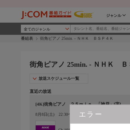
ジャンル
番組表
街角ピアノ 25min. - ＮＨＫ ＢＳＰ４Ｋ
街角ピアノ 25min. - ＮＨＫ 
放送スケジュール一覧
直近の放送
[4K]街角ピアノ ２５ｍｉｎ．「神戸」[字]
エラー
カレンダー登録
8月8日(土)
22:30〜22:55