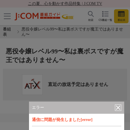
この夏、心を動かす作品特集 | J:COM TV
検索
CS番組一覧
番組表
番組
悪役令嬢レベル99〜私は裏ボスですが魔王ではありませ
表
ん〜
悪役令嬢レベル99〜私は裏ボスですが魔
王ではありません〜
直近の放送予定はありません
エラー
通信に問題が発生しました[error]