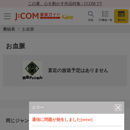
この夏、心を動かす作品特集 | J:COM TV
検索
CS番組一覧
番組表
番組表
お血脈
お血脈
直近の放送予定はありません
エラー
通信に問題が発生しました[error]
同じジャンルのおすすめ番組